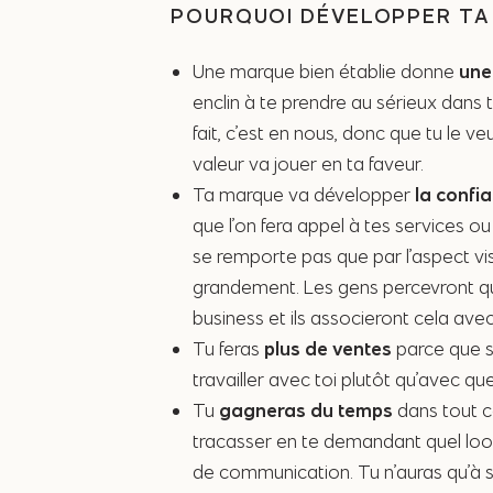
POURQUOI DÉVELOPPER TA
Une marque bien établie donne
une
enclin à te prendre au sérieux dans 
fait, c’est en nous, donc que tu le v
valeur va jouer en ta faveur.
Ta marque va développer
la confi
que l’on fera appel à tes services o
se remporte pas que par l’aspect vis
grandement. Les gens percevront que
business et ils associeront cela avec 
Tu feras
plus de ventes
parce que si
travailler avec toi plutôt qu’avec que
Tu
gagneras du temps
dans tout ce
tracasser en te demandant quel loo
de communication. Tu n’auras qu’à s